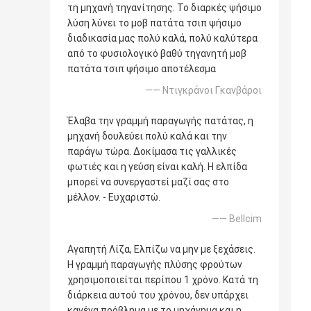
τη μηχανή τηγανίτησης. Το διαρκές ψήσιμο
λύση λύνει το μοβ πατάτα τσιπ ψήσιμο
διαδικασία μας πολύ καλά, πολύ καλύτερα
από το φυσιολογικό βαθύ τηγανητή μοβ
πατάτα τσιπ ψήσιμο αποτέλεσμα
—— Ντιγκράνοι Γκανβάροι
Έλαβα την γραμμή παραγωγής πατάτας, η
μηχανή δουλεύει πολύ καλά και την
παράγω τώρα. Δοκίμασα τις γαλλικές
φωτιές και η γεύση είναι καλή. Η ελπίδα
μπορεί να συνεργαστεί μαζί σας στο
μέλλον. - Ευχαριστώ.
—— Bellcim
Αγαπητή Λίζα, Ελπίζω να μην με ξεχάσεις.
Η γραμμή παραγωγής πλύσης φρούτων
χρησιμοποιείται περίπου 1 χρόνο. Κατά τη
διάρκεια αυτού του χρόνου, δεν υπάρχει
κανένα πρόβλημα με το μηχάνημα και η