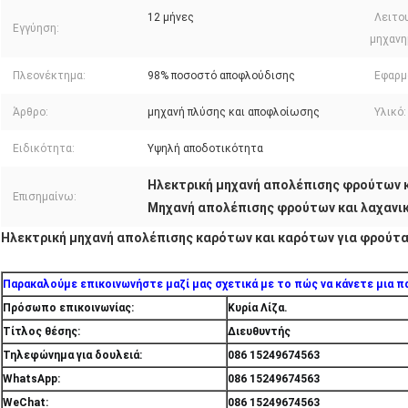
12 μήνες
Λειτο
Εγγύηση:
μηχανη
Πλεονέκτημα:
98% ποσοστό αποφλούδισης
Εφαρμ
Άρθρο:
μηχανή πλύσης και αποφλοίωσης
Υλικό:
Ειδικότητα:
Υψηλή αποδοτικότητα
Ηλεκτρική μηχανή απολέπισης φρούτων 
Επισημαίνω:
Μηχανή απολέπισης φρούτων και λαχανι
Ηλεκτρική μηχανή απολέπισης καρότων και καρότων για φρούτα
Παρακαλούμε επικοινωνήστε μαζί μας σχετικά με το πώς να κάνετε μια πα
Πρόσωπο επικοινωνίας:
Κυρία Λίζα.
Τίτλος θέσης:
Διευθυντής
Τηλεφώνημα για δουλειά:
086 15249674563
WhatsApp:
086 15249674563
WeChat:
086 15249674563