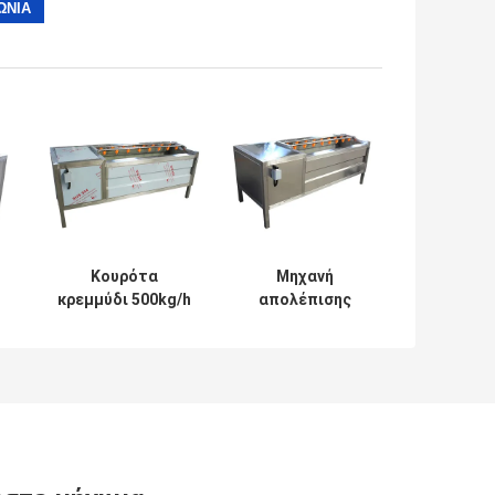
Κουρότα
Μηχανή
κρεμμύδι 500kg/h
απολέπισης
ό
Κασάβα
κρεμμυδιών PLC
Απολέπιση και
2000kg/h Μηχανή
πλυντήριο
απολέπισης
μηχανή
δέρματος
Απολέπιση
σκόρδου
πατάτας
τζίντζερ