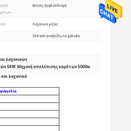
υργία
πλύση, ξεφλούδισμα
μάτων:
ογή:
Λαχανικά ρίζας
304 από ανοξείδωτο χάλυβα
και λαχανικών
,
κών 5KW
Μηχανή απολέπισης καρότων 5000w
,
 και λαχανικά
ραγγελία: