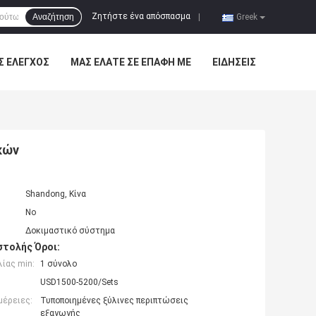
Ζητήστε ένα απόσπασμα
Αναζήτηση
|
Greek
Σ ΈΛΕΓΧΟΣ
ΜΑΣ ΕΛΆΤΕ ΣΕ ΕΠΑΦΉ ΜΕ
ΕΙΔΉΣΕΙΣ
κών
Shandong, Κίνα
No
Δοκιμαστικό σύστημα
τολής Όροι:
ίας min:
1 σύνολο
USD1500-5200/Sets
μέρειες:
Τυποποιημένες ξύλινες περιπτώσεις
εξαγωγής