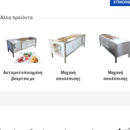
Άλλα προϊόντα
Αυτοματοποιημένη
Μηχανή
Μηχανή
βούρτσα με
απολέπισης
απολέπισης
κυλίνδρους
ριζικών
λαχανικών απ
καρύδια Σόγια
λαχανικών
ανοξείδωτο
πατάτα Ζαμπερό
1400kg/h
χάλυβα
καρότα Μηχανή
απολέπισης SGS