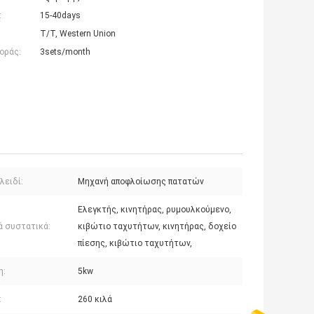
:
15-40days
T/T, Western Union
οράς:
3sets/month
λειδί:
Μηχανή αποφλοίωσης πατατών
Ελεγκτής, κινητήρας, ρυμουλκούμενο,
ά συστατικά:
κιβώτιο ταχυτήτων, κινητήρας, δοχείο
πίεσης, κιβώτιο ταχυτήτων,
η:
5kw
:
260 κιλά