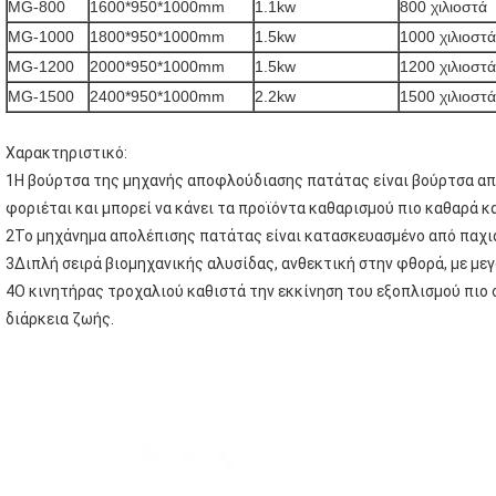
MG-800
1600*950*1000mm
1.1kw
800 χιλιοστά
MG-1000
1800*950*1000mm
1.5kw
1000 χιλιοστά
MG-1200
2000*950*1000mm
1.5kw
1200 χιλιοστά
MG-1500
2400*950*1000mm
2.2kw
1500 χιλιοστά
Χαρακτηριστικό:
1Η βούρτσα της μηχανής αποφλούδιασης πατάτας είναι βούρτσα από 
φοριέται και μπορεί να κάνει τα προϊόντα καθαρισμού πιο καθαρά κ
2Το μηχάνημα απολέπισης πατάτας είναι κατασκευασμένο από παχιά 
3Διπλή σειρά βιομηχανικής αλυσίδας, ανθεκτική στην φθορά, με με
4Ο κινητήρας τροχαλιού καθιστά την εκκίνηση του εξοπλισμού πιο 
διάρκεια ζωής.