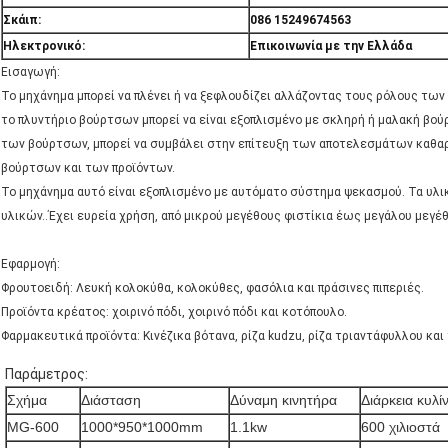
Σκάιπ:
086 15249674563
Ηλεκτρονικό:
Επικοινωνία με την Ελλάδα
Εισαγωγή:
Το μηχάνημα μπορεί να πλένει ή να ξεφλουδίζει αλλάζοντας τους ρόλους τω
το πλυντήριο βούρτσων μπορεί να είναι εξοπλισμένο με σκληρή ή μαλακή βούρ
των βούρτσων, μπορεί να συμβάλει στην επίτευξη των αποτελεσμάτων καθα
βούρτσων και των προϊόντων.
Το μηχάνημα αυτό είναι εξοπλισμένο με αυτόματο σύστημα ψεκασμού. Τα υλι
υλικών..Έχει ευρεία χρήση, από μικρού μεγέθους φιστίκια έως μεγάλου μεγέ
Εφαρμογή:
Φρουτοειδή: Λευκή κολοκύθα, κολοκύθες, φασόλια και πράσινες πιπεριές.
Προϊόντα κρέατος: χοιρινό πόδι, χοιρινό πόδι και κοτόπουλο.
Φαρμακευτικά προϊόντα: Κινέζικα βότανα, ρίζα kudzu, ρίζα τριαντάφυλλου και 
Παράμετρος:
Σχήμα
Διάσταση
Δύναμη κινητήρα
Διάρκεια κυλί
MG-600
1000*950*1000mm
1.1kw
600 χιλιοστά