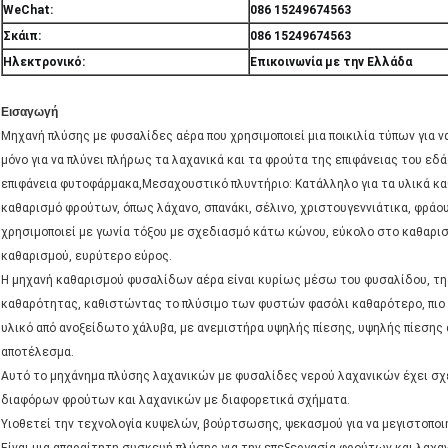
WeChat:
086 15249674563
Σκάιπ:
086 15249674563
Ηλεκτρονικό:
Επικοινωνία με την Ελλάδα
Εισαγωγή
Μηχανή πλύσης με φυσαλίδες αέρα που χρησιμοποιεί μια ποικιλία τύπων για ν
μόνο για να πλύνει πλήρως τα λαχανικά και τα φρούτα της επιφάνειας του εδά
επιφάνεια φυτοφάρμακα,Μεσαχουστικό πλυντήριο: Κατάλληλο για τα υλικά κα
καθαρισμό φρούτων, όπως λάχανο, σπανάκι, σέλινο, χριστουγεννιάτικα, φράο
χρησιμοποιεί με γωνία τόξου με σχεδιασμό κάτω κώνου, εύκολο στο καθαρι
καθαρισμού, ευρύτερο εύρος.
Η μηχανή καθαρισμού φυσαλίδων αέρα είναι κυρίως μέσω του φυσαλίδου, τη
καθαρότητας, καθιστώντας το πλύσιμο των φυστών φασόλι καθαρότερο, πιο
υλικό από ανοξείδωτο χάλυβα, με ανεμιστήρα υψηλής πίεσης, υψηλής πίεσης
αποτέλεσμα.
Αυτό το μηχάνημα πλύσης λαχανικών με φυσαλίδες νερού λαχανικών έχει σχ
διαφόρων φρούτων και λαχανικών με διαφορετικά σχήματα.
Υιοθετεί την τεχνολογία κυψελών, βούρτσωσης, ψεκασμού για να μεγιστοποι