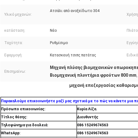
Ατσάλι από ανοξείδωτο 304
Υλικό μηχανών:
Χρήση
κατάσταση:
Νέο
Πλάτο
Ταχύτητα:
Ρυθμίσιμο
Εγγύη
Εφαρμογή:
Κατασκευή τσιπς πατάτας
Ειδικ
Μηχανή πλύσης βιομηχανικών οπωροκηπε
Επισημαίνω:
Βιομηχανική πλυντήρια φρούτων 800 mm
μηχανή επεξεργασίας καθαρισ
Παρακαλούμε επικοινωνήστε μαζί μας σχετικά με το πώς να κάνετε μια πα
Πρόσωπο επικοινωνίας:
Κυρία Λίζα.
Τίτλος θέσης:
Διευθυντής
Τηλεφώνημα για δουλειά:
086 15249674563
WhatsApp:
086 15249674563