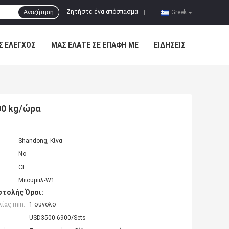
Ζητήστε ένα απόσπασμα
Αναζήτηση
|
Greek
Σ ΈΛΕΓΧΟΣ
ΜΑΣ ΕΛΆΤΕ ΣΕ ΕΠΑΦΉ ΜΕ
ΕΙΔΉΣΕΙΣ
00 kg/ώρα
Shandong, Κίνα
No
CE
Μπουμπλ-W1
τολής Όροι:
ίας min:
1 σύνολο
USD3500-6900/Sets