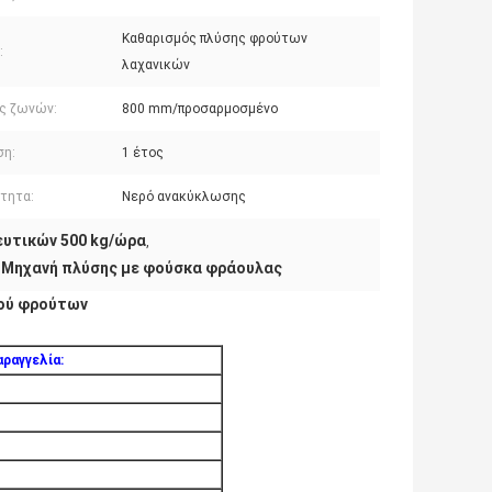
Καθαρισμός πλύσης φρούτων
:
λαχανικών
ς ζωνών:
800 mm/προσαρμοσμένο
ση:
1 έτος
ότητα:
Νερό ανακύκλωσης
υτικών 500 kg/ώρα
,
Μηχανή πλύσης με φούσκα φράουλας
,
μού φρούτων
ραγγελία: