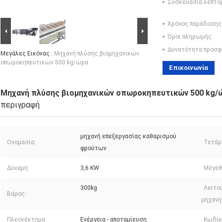
Συσκευασία λεπτο
Χρόνος παράδοσης
Όροι πληρωμής:
Δυνατότητα προσφ
Μεγάλες Εικόνας :
Μηχανή πλύσης βιομηχανικών
οπωροκηπευτικών 500 kg/ώρα
Επικοινωνία
Μηχανή πλύσης βιομηχανικών οπωροκηπευτικών 500 kg/
περιγραφή
μηχανή επεξεργασίας καθαρισμού
Ονομασία:
Τετάρ
φρούτων
Δύναμη:
3,6 KW
Μέγεθ
300kg
Λειτο
Βάρος:
μηχανη
Πλεονέκτημα:
Ενέργεια - αποταμίευση
Κωδικ