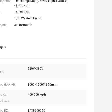
μέρειες:
Τυποποιημένες ξύλινες περιπτώσεις
εξαγωγής
:
15-40days
T/T, Western Union
οράς:
3sets/month
ώρα
220V/380V
τη:
ος (L*W*H):
3000*1200*1300mm
υργία
400-500 kg/h
μάτων:
ός ΕΣ:
8438600000