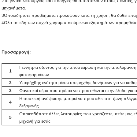
2Το βίντεο λειτουργίας και οι οδηγίες θα αποσταλούν στους πελάτες, 
μηχανήματα.
3Οποιαδήποτε προβλήματα προκύψουν κατά τη χρήση, θα δοθεί επαγ
4Όλα τα είδη των συχνά χρησιμοποιούμενων εξαρτημάτων προμηθεύον
Προσαρμογή:
Γεννήτρια όζοντος για την αποστείρωση και την απολύμανση
1
φυτοφαρμάκων
2
Υπερήχθης ενότητα μέσω υπερήχθης δονήσεων για να καθαρί
3
Φανατικοί αέρα που πρέπει να προστίθενται στην έξοδο για 
Η συσκευή ανύψωσης μπορεί να προστεθεί στη ζώνη πλέγματ
4
δεξαμενής
Οποιεσδήποτε άλλες λειτουργίες που χρειάζεστε, πείτε μας ελ
5
μηχανή για εσάς