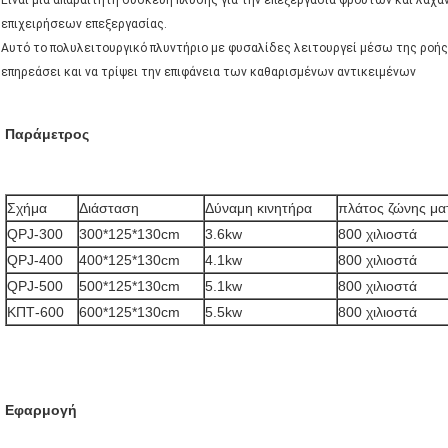
Είναι μια απαραίτητη συσκευή πλύσης για την επεξεργασία φρούτων και λαχαν
επιχειρήσεων επεξεργασίας.
Αυτό το πολυλειτουργικό πλυντήριο με φυσαλίδες λειτουργεί μέσω της ροής
επηρεάσει και να τρίψει την επιφάνεια των καθαρισμένων αντικειμένων
Παράμετρος
Σχήμα
Διάσταση
Δύναμη κινητήρα
πλάτος ζώνης μα
QPJ-300
300*125*130cm
3.6kw
800 χιλιοστά
QPJ-400
400*125*130cm
4.1kw
800 χιλιοστά
QPJ-500
500*125*130cm
5.1kw
800 χιλιοστά
ΚΠΤ-600
600*125*130cm
5.5kw
800 χιλιοστά
Εφαρμογή