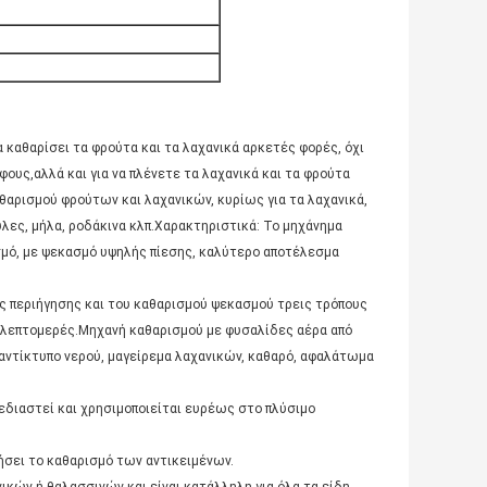
α καθαρίσει τα φρούτα και τα λαχανικά αρκετές φορές, όχι
φους,αλλά και για να πλένετε τα λαχανικά και τα φρούτα
θαρισμού φρούτων και λαχανικών, κυρίως για τα λαχανικά,
υλες, μήλα, ροδάκινα κλπ.Χαρακτηριστικά: Το μηχάνημα
σμό, με ψεκασμό υψηλής πίεσης, καλύτερο αποτέλεσμα
ς περιήγησης και του καθαρισμού ψεκασμού τρεις τρόπους
 λεπτομερές.Μηχανή καθαρισμού με φυσαλίδες αέρα από
 αντίκτυπο νερού, μαγείρεμα λαχανικών, καθαρό, αφαλάτωμα
εδιαστεί και χρησιμοποιείται ευρέως στο πλύσιμο
ήσει το καθαρισμό των αντικειμένων.