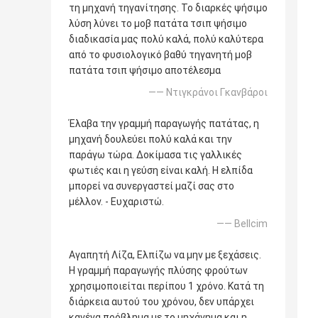
τη μηχανή τηγανίτησης. Το διαρκές ψήσιμο
λύση λύνει το μοβ πατάτα τσιπ ψήσιμο
διαδικασία μας πολύ καλά, πολύ καλύτερα
από το φυσιολογικό βαθύ τηγανητή μοβ
πατάτα τσιπ ψήσιμο αποτέλεσμα
—— Ντιγκράνοι Γκανβάροι
Έλαβα την γραμμή παραγωγής πατάτας, η
μηχανή δουλεύει πολύ καλά και την
παράγω τώρα. Δοκίμασα τις γαλλικές
φωτιές και η γεύση είναι καλή. Η ελπίδα
μπορεί να συνεργαστεί μαζί σας στο
μέλλον. - Ευχαριστώ.
—— Bellcim
Αγαπητή Λίζα, Ελπίζω να μην με ξεχάσεις.
Η γραμμή παραγωγής πλύσης φρούτων
χρησιμοποιείται περίπου 1 χρόνο. Κατά τη
διάρκεια αυτού του χρόνου, δεν υπάρχει
κανένα πρόβλημα με το μηχάνημα και η