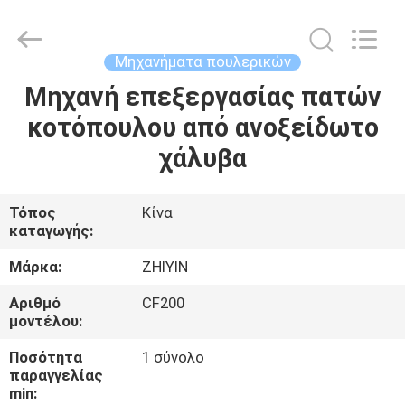
Copyright
©
2021
-
2025
Μηχανήματα πουλερικών
frenchfriesline.com.
All
Rights
Μηχανή επεξεργασίας πατών
ΣΠΊΤΙ
Reserved.
Developed
κοτόπουλου από ανοξείδωτο
by
ECER
ΠΡΟΪΌΝΤΑ
χάλυβα
ΠΕΡΊΠΟΥ
Τόπος
Κίνα
καταγωγής:
ΕΜΕΊΣ
Μάρκα:
ZHIYIN
ΓΎΡΟΣ
Αριθμό
CF200
μοντέλου:
ΕΡΓΟΣΤΑΣΊΩΝ
Ποσότητα
1 σύνολο
παραγγελίας
ΠΟΙΟΤΙΚΌΣ
min: