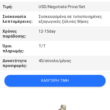
ΈΛΕΓΧΟΣ
Τιμή:
USD/Negotiate Price/Set
Συσκευασία
Συσκευασμένα σε τυποποιημένες
ΜΑΣ
λεπτομέρειες:
εξαγωγικές ξύλινες θήκες
ΕΛΆΤΕ
Χρόνος
12-15day
ΣΕ
παράδοσης:
ΕΠΑΦΉ
Όροι
Τ/Τ
πληρωμής:
ΜΕ
Δυνατότητα
45/σύνολο/μήνας
προσφοράς:
ΕΙΔΉΣΕΙΣ
ΚΑΛΎΤΕΡΗ ΤΙΜΉ
ΠΕΡΙΠΤΏΣΕΙΣ