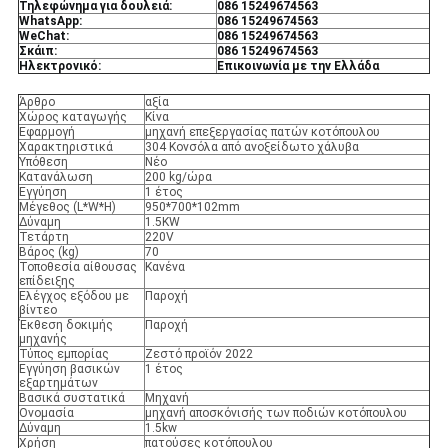
Τηλεφώνημα για δουλειά:
086 15249674563
WhatsApp:
086 15249674563
WeChat:
086 15249674563
Σκάιπ:
086 15249674563
Ηλεκτρονικό:
Επικοινωνία με την Ελλάδα
Άρθρο
αξία
Χώρος καταγωγής
Κίνα
Εφαρμογή
μηχανή επεξεργασίας πατών κοτόπουλου
Χαρακτηριστικά
304 Κονσόλα από ανοξείδωτο χάλυβα
Υπόθεση
Νέο
Κατανάλωση
200 kg/ώρα
Εγγύηση
1 έτος
Μέγεθος (L*W*H)
950*700*102mm
Δύναμη
1.5KW
Τετάρτη
220V
Βάρος (kg)
70
Τοποθεσία αίθουσας
Κανένα
επίδειξης
Ελέγχος εξόδου με
Παροχή
βίντεο
Έκθεση δοκιμής
Παροχή
μηχανής
Τύπος εμπορίας
Ζεστό προϊόν 2022
Εγγύηση βασικών
1 έτος
εξαρτημάτων
Βασικά συστατικά
Μηχανή
Ονομασία
μηχανή αποσκόνισής των ποδιών κοτόπουλου
Δύναμη
1.5kw
Χρήση
πατούσες κοτόπουλου