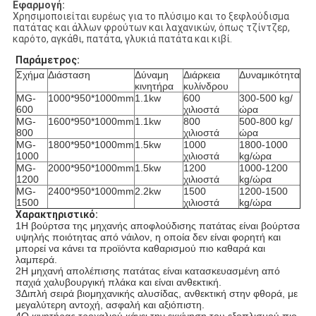
Εφαρμογή:
Χρησιμοποιείται ευρέως για το πλύσιμο και το ξεφλούδισμα
πατάτας και άλλων φρούτων και λαχανικών, όπως τζίντζερ,
καρότο, αγκάθι, πατάτα, γλυκιά πατάτα και κιβί.
Παράμετρος:
Σχήμα
Διάσταση
Δύναμη
Διάρκεια
Δυναμικότητα
κινητήρα
κυλίνδρου
MG-
1000*950*1000mm
1.1kw
600
300-500 kg/
600
χιλιοστά
ώρα
MG-
1600*950*1000mm
1.1kw
800
500-800 kg/
800
χιλιοστά
ώρα
MG-
1800*950*1000mm
1.5kw
1000
1800-1000
1000
χιλιοστά
kg/ώρα
MG-
2000*950*1000mm
1.5kw
1200
1000-1200
1200
χιλιοστά
kg/ώρα
MG-
2400*950*1000mm
2.2kw
1500
1200-1500
1500
χιλιοστά
kg/ώρα
Χαρακτηριστικό:
1Η βούρτσα της μηχανής αποφλούδισης πατάτας είναι βούρτσα
υψηλής ποιότητας από νάιλον, η οποία δεν είναι φορητή και
μπορεί να κάνει τα προϊόντα καθαρισμού πιο καθαρά και
λαμπερά.
2Η μηχανή απολέπισης πατάτας είναι κατασκευασμένη από
παχιά χαλυβουργική πλάκα και είναι ανθεκτική.
3Διπλή σειρά βιομηχανικής αλυσίδας, ανθεκτική στην φθορά, με
μεγαλύτερη αντοχή, ασφαλή και αξιόπιστη.