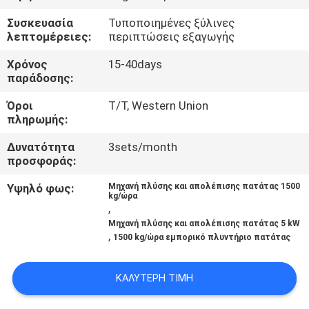
ΈΛΕΓΧΟΣ
Συσκευασία
Τυποποιημένες ξύλινες
λεπτομέρειες:
περιπτώσεις εξαγωγής
ΜΑΣ
Χρόνος
15-40days
ΕΛΆΤΕ
παράδοσης:
ΣΕ
Όροι
T/T, Western Union
πληρωμής:
ΕΠΑΦΉ
ΜΕ
Δυνατότητα
3sets/month
προσφοράς:
ΕΙΔΉΣΕΙΣ
Υψηλό φως:
Μηχανή πλύσης και απολέπισης πατάτας 1500
kg/ώρα
,
Μηχανή πλύσης και απολέπισης πατάτας 5 kW
ΠΕΡΙΠΤΏΣΕΙΣ
,
1500 kg/ώρα εμπορικό πλυντήριο πατάτας
SITEMAP
ΚΑΛΎΤΕΡΗ ΤΙΜΉ