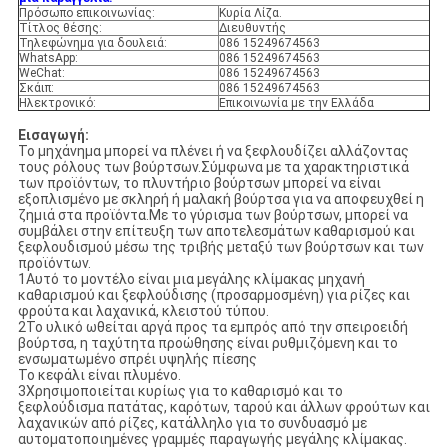
Πρόσωπο επικοινωνίας:
Κυρία Λίζα.
Τίτλος θέσης:
Διευθυντής
Τηλεφώνημα για δουλειά:
086 15249674563
WhatsApp:
086 15249674563
WeChat:
086 15249674563
Σκάιπ:
086 15249674563
Ηλεκτρονικό:
Επικοινωνία με την Ελλάδα
Εισαγωγή:
Το μηχάνημα μπορεί να πλένει ή να ξεφλουδίζει αλλάζοντας
τους ρόλους των βούρτσων.Σύμφωνα με τα χαρακτηριστικά
των προϊόντων, το πλυντήριο βούρτσων μπορεί να είναι
εξοπλισμένο με σκληρή ή μαλακή βούρτσα για να αποφευχθεί η
ζημιά στα προϊόντα.Με το γύρισμα των βούρτσων, μπορεί να
συμβάλει στην επίτευξη των αποτελεσμάτων καθαρισμού και
ξεφλουδισμού μέσω της τριβής μεταξύ των βούρτσων και των
προϊόντων.
1Αυτό το μοντέλο είναι μια μεγάλης κλίμακας μηχανή
καθαρισμού και ξεφλούδισης (προσαρμοσμένη) για ρίζες και
φρούτα και λαχανικά, κλειστού τύπου.
2Το υλικό ωθείται αργά προς τα εμπρός από την σπειροειδή
βούρτσα, η ταχύτητα προώθησης είναι ρυθμιζόμενη και το
ενσωματωμένο σπρέι υψηλής πίεσης
Το κεφάλι είναι πλυμένο.
3Χρησιμοποιείται κυρίως για το καθαρισμό και το
ξεφλούδισμα πατάτας, καρότων, ταρού και άλλων φρούτων και
λαχανικών από ρίζες, κατάλληλο για το συνδυασμό με
αυτοματοποιημένες γραμμές παραγωγής μεγάλης κλίμακας.