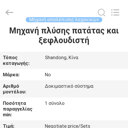
Co.,
Ltd..
All
Rights
Reserved.
Μηχανή απολέπισης λαχανικών
Developed
by
Μηχανή πλύσης πατάτας και
ΣΠΊΤΙ
ECER
ξεφλουδιστή
ΠΡΟΪΌΝΤΑ
Τόπος
Shandong, Κίνα
καταγωγής:
ΠΕΡΊΠΟΥ
ΕΜΕΊΣ
Μάρκα:
No
Αριθμό
Δοκιμαστικό σύστημα
μοντέλου:
ΓΎΡΟΣ
ΕΡΓΟΣΤΑΣΊΩΝ
Ποσότητα
1 σύνολο
παραγγελίας
min:
ΠΟΙΟΤΙΚΌΣ
Τιμή:
Negotiate price/Sets