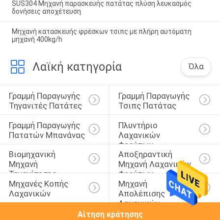
SUS304 Μηχανή παρασκευής πατάτας πλύση λευκασμός
δονήσεις αποχέτευση
Μηχανή κατασκευής φρέσκων τσιπς με πλήρη αυτόματη
μηχανή 400kg/h
Λαϊκή κατηγορία
Όλα
Γραμμή Παραγωγής 
Γραμμή Παραγωγής 
Τηγανιτές Πατάτες
Τσιπς Πατάτας
Γραμμή Παραγωγής 
Πλυντήριο 
Πατατών Μπανάνας
Λαχανικών 
Φρούτων
Βιομηχανική 
Αποξηραντική 
Μηχανή 
Μηχανή Λαχανικών 
Τηγανίτησης
Φρούτων
Μηχανές Κοπής 
Μηχανή 
Λαχανικών
Απολέπισης 
Λαχανικών
Αίτηση κράτησης