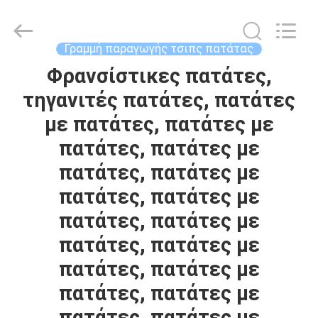
κατασκευάζουν
τα
μηχανήματα
προμηθευτής.
Copyright
Γραμμή παραγωγής τσιπς πατάτας
©
2021
-
Φρανσίστικες πατάτες,
ΣΠΊΤΙ
2025
frenchfriesline.com.
τηγανιτές πατάτες, πατάτες
All
Rights
Reserved.
ΠΡΟΪΌΝΤΑ
με πατάτες, πατάτες με
Developed
by
ECER
πατάτες, πατάτες με
ΠΕΡΊΠΟΥ
πατάτες, πατάτες με
ΕΜΕΊΣ
πατάτες, πατάτες με
πατάτες, πατάτες με
ΓΎΡΟΣ
πατάτες, πατάτες με
ΕΡΓΟΣΤΑΣΊΩΝ
πατάτες, πατάτες με
πατάτες, πατάτες με
ΠΟΙΟΤΙΚΌΣ
πατάτες, πατάτες με