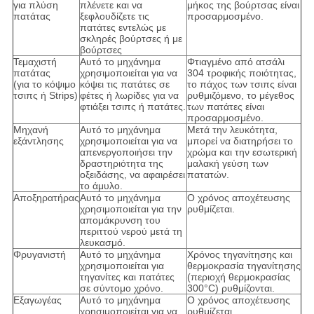
για πλύση
πλένετε και να
μήκος της βούρτσας είναι
πατάτας
ξεφλουδίζετε τις
προσαρμοσμένο.
πατάτες εντελώς με
σκληρές βούρτσες ή με
βούρτσες
Τεμαχιστή
Αυτό το μηχάνημα
Φτιαγμένο από ατσάλι
πατάτας
χρησιμοποιείται για να
304 τροφικής ποιότητας,
(για το κόψιμο
κόψει τις πατάτες σε
το πάχος των τσιπς είναι
τσιπς ή Strips)
φέτες ή λωρίδες για να
ρυθμιζόμενο, το μέγεθος
φτιάξει τσιπς ή πατάτες.
των πατάτες είναι
προσαρμοσμένο.
Μηχανή
Αυτό το μηχάνημα
Μετά την λευκότητα,
εξάντλησης
χρησιμοποιείται για να
μπορεί να διατηρήσει το
απενεργοποιήσει την
χρώμα και την εσωτερική
δραστηριότητα της
μαλακή γεύση των
οξειδάσης, να αφαιρέσει
πατατών.
το άμυλο.
Αποξηρατήρας
Αυτό το μηχάνημα
Ο χρόνος αποχέτευσης
χρησιμοποιείται για την
ρυθμίζεται.
απομάκρυνση του
περιττού νερού μετά τη
λευκασμό.
Φρυγανιστή
Αυτό το μηχάνημα
Χρόνος τηγανίτησης και
χρησιμοποιείται για
θερμοκρασία τηγανίτησης
τηγανίτες και πατάτες
(περιοχή θερμοκρασίας
σε σύντομο χρόνο.
300°C) ρυθμίζονται.
Εξαγωγέας
Αυτό το μηχάνημα
Ο χρόνος αποχέτευσης
χρησιμοποιείται για να
ρυθμίζεται.