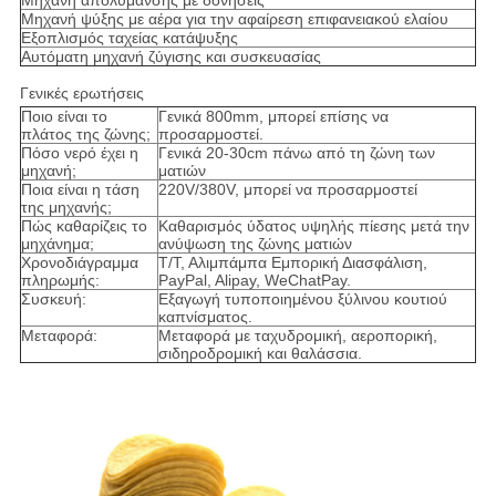
Μηχανή απολύμανσης με δονήσεις
Μηχανή ψύξης με αέρα για την αφαίρεση επιφανειακού ελαίου
Εξοπλισμός ταχείας κατάψυξης
Αυτόματη μηχανή ζύγισης και συσκευασίας
Γενικές ερωτήσεις
Ποιο είναι το
Γενικά 800mm, μπορεί επίσης να
πλάτος της ζώνης;
προσαρμοστεί.
Πόσο νερό έχει η
Γενικά 20-30cm πάνω από τη ζώνη των
μηχανή;
ματιών
Ποια είναι η τάση
220V/380V, μπορεί να προσαρμοστεί
της μηχανής;
Πώς καθαρίζεις το
Καθαρισμός ύδατος υψηλής πίεσης μετά την
μηχάνημα;
ανύψωση της ζώνης ματιών
Χρονοδιάγραμμα
Τ/Τ, Αλιμπάμπα Εμπορική Διασφάλιση,
πληρωμής:
PayPal, Alipay, WeChatPay.
Συσκευή:
Εξαγωγή τυποποιημένου ξύλινου κουτιού
καπνίσματος.
Μεταφορά:
Μεταφορά με ταχυδρομική, αεροπορική,
σιδηροδρομική και θαλάσσια.