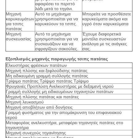
αφαιρέσει το περιττό
λάδι μετά το τηγάνι.
Μηχανή
Αυτό το μηχάνημα
Μπορείτε να προσθέσετε
καρυκευμάτων
χρησιμοποιείται για να
καρυκεύματα ακόμα και
για τσιπς
καρυκεύουν τα τσιπς.
υγρό όταν καρυκεύματα
πατάτας
Μηχανή
Αυτό το μηχάνημα
Έχουμε διαφορετικά
συσκευασίας
χρησιμοποιείται για να
μοντέλα συσκευαστών
συσκευάζουν και να
ανάλογα με τις ανάγκες
σφραγίζουν σακούλες.
σας.
Εξοπλισμός μηχανής παραγωγής τσιπς πατάτας
Ελκυστήρας φρέσκων πατάτων
Μηχανή πλύσης και ξεφλούδισης πατάτας
Μη ειδικευμένη γραμμή συλλογής πατάτας
Τρίψιμο πατάτας Τρίψιμο πατάτας Τρίψιμο
Φρυγανιές Προπλύση Ανελκυστήρας με δεξαμενή νερού
Γραμμή συλλογής μη ειδικευμένων τηγανητών πατάτων
Μηχανή πλύσης πατάτας και πατάτες
Μηχανή λευκασμού
Μηχανή αποβλήτων από δονήσεις
Γραμμή φυσήματος για την απομάκρυνση του επιφανειακού
νερού
Μεταφορέας ανελκυστήρα, μεταφέρει τηγανητές πατάτες στο
τηγανητήρα
Μηχανή συνεχούς τηγανίτησης