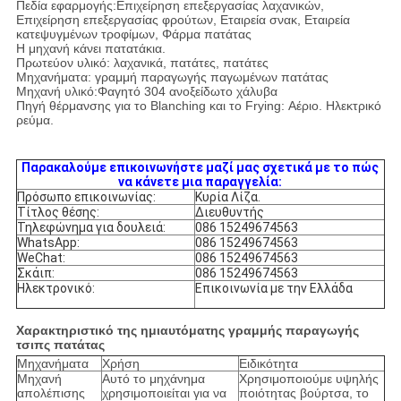
Πεδία εφαρμογής:Επιχείρηση επεξεργασίας λαχανικών,
Επιχείρηση επεξεργασίας φρούτων, Εταιρεία σνακ, Εταιρεία
κατεψυγμένων τροφίμων, Φάρμα πατάτας
Η μηχανή κάνει πατατάκια.
Πρωτεύον υλικό: λαχανικά, πατάτες, πατάτες
Μηχανήματα: γραμμή παραγωγής παγωμένων πατάτας
Μηχανή υλικό:Φαγητό 304 ανοξείδωτο χάλυβα
Πηγή θέρμανσης για το Blanching και το Frying: Αέριο. Ηλεκτρικό
ρεύμα.
Παρακαλούμε επικοινωνήστε μαζί μας σχετικά με το πώς
να κάνετε μια παραγγελία:
Πρόσωπο επικοινωνίας:
Κυρία Λίζα.
Τίτλος θέσης:
Διευθυντής
Τηλεφώνημα για δουλειά:
086 15249674563
WhatsApp:
086 15249674563
WeChat:
086 15249674563
Σκάιπ:
086 15249674563
Ηλεκτρονικό:
Επικοινωνία με την Ελλάδα
Χαρακτηριστικό της ημιαυτόματης γραμμής παραγωγής
τσιπς πατάτας
Μηχανήματα
Χρήση
Ειδικότητα
Μηχανή
Αυτό το μηχάνημα
Χρησιμοποιούμε υψηλής
απολέπισης
χρησιμοποιείται για να
ποιότητας βούρτσα, το