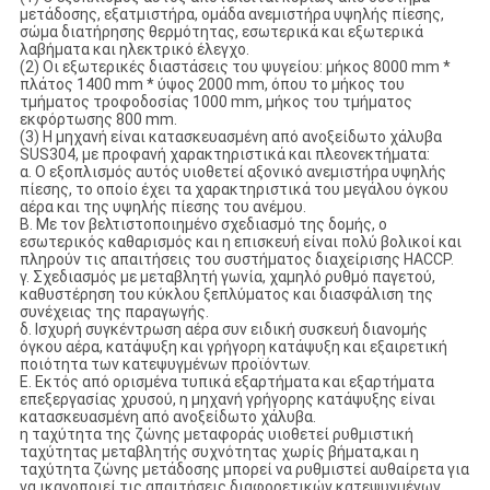
μετάδοσης, εξατμιστήρα, ομάδα ανεμιστήρα υψηλής πίεσης,
σώμα διατήρησης θερμότητας, εσωτερικά και εξωτερικά
λαβήματα και ηλεκτρικό έλεγχο.
(2) Οι εξωτερικές διαστάσεις του ψυγείου: μήκος 8000 mm *
πλάτος 1400 mm * ύψος 2000 mm, όπου το μήκος του
τμήματος τροφοδοσίας 1000 mm, μήκος του τμήματος
εκφόρτωσης 800 mm.
(3) Η μηχανή είναι κατασκευασμένη από ανοξείδωτο χάλυβα
SUS304, με προφανή χαρακτηριστικά και πλεονεκτήματα:
α. Ο εξοπλισμός αυτός υιοθετεί αξονικό ανεμιστήρα υψηλής
πίεσης, το οποίο έχει τα χαρακτηριστικά του μεγάλου όγκου
αέρα και της υψηλής πίεσης του ανέμου.
Β. Με τον βελτιστοποιημένο σχεδιασμό της δομής, ο
εσωτερικός καθαρισμός και η επισκευή είναι πολύ βολικοί και
πληρούν τις απαιτήσεις του συστήματος διαχείρισης HACCP.
γ. Σχεδιασμός με μεταβλητή γωνία, χαμηλό ρυθμό παγετού,
καθυστέρηση του κύκλου ξεπλύματος και διασφάλιση της
συνέχειας της παραγωγής.
δ. Ισχυρή συγκέντρωση αέρα συν ειδική συσκευή διανομής
όγκου αέρα, κατάψυξη και γρήγορη κατάψυξη και εξαιρετική
ποιότητα των κατεψυγμένων προϊόντων.
Ε. Εκτός από ορισμένα τυπικά εξαρτήματα και εξαρτήματα
επεξεργασίας χρυσού, η μηχανή γρήγορης κατάψυξης είναι
κατασκευασμένη από ανοξείδωτο χάλυβα.
η ταχύτητα της ζώνης μεταφοράς υιοθετεί ρυθμιστική
ταχύτητας μεταβλητής συχνότητας χωρίς βήματα,και η
ταχύτητα ζώνης μετάδοσης μπορεί να ρυθμιστεί αυθαίρετα για
να ικανοποιεί τις απαιτήσεις διαφορετικών κατεψυγμένων