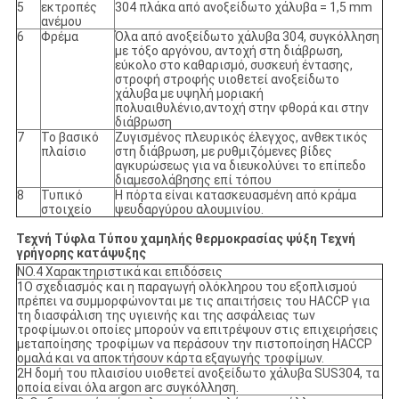
5
εκτροπές
304 πλάκα από ανοξείδωτο χάλυβα = 1,5 mm
ανέμου
6
Φρέμα
Όλα από ανοξείδωτο χάλυβα 304, συγκόλληση
με τόξο αργόνου, αντοχή στη διάβρωση,
εύκολο στο καθαρισμό, συσκευή έντασης,
στροφή στροφής υιοθετεί ανοξείδωτο
χάλυβα με υψηλή μοριακή
πολυαιθυλένιο,αντοχή στην φθορά και στην
διάβρωση
7
Το βασικό
Ζυγισμένος πλευρικός έλεγχος, ανθεκτικός
πλαίσιο
στη διάβρωση, με ρυθμιζόμενες βίδες
αγκυρώσεως για να διευκολύνει το επίπεδο
διαμεσολάβησης επί τόπου
8
Τυπικό
Η πόρτα είναι κατασκευασμένη από κράμα
στοιχείο
ψευδαργύρου αλουμινίου.
Τεχνή Τύφλα Τύπου χαμηλής θερμοκρασίας ψύξη Τεχνή
γρήγορης κατάψυξης
NO.4 Χαρακτηριστικά και επιδόσεις
1Ο σχεδιασμός και η παραγωγή ολόκληρου του εξοπλισμού
πρέπει να συμμορφώνονται με τις απαιτήσεις του HACCP για
τη διασφάλιση της υγιεινής και της ασφάλειας των
τροφίμων.οι οποίες μπορούν να επιτρέψουν στις επιχειρήσεις
μεταποίησης τροφίμων να περάσουν την πιστοποίηση HACCP
ομαλά και να αποκτήσουν κάρτα εξαγωγής τροφίμων.
2Η δομή του πλαισίου υιοθετεί ανοξείδωτο χάλυβα SUS304, τα
οποία είναι όλα argon arc συγκόλληση.