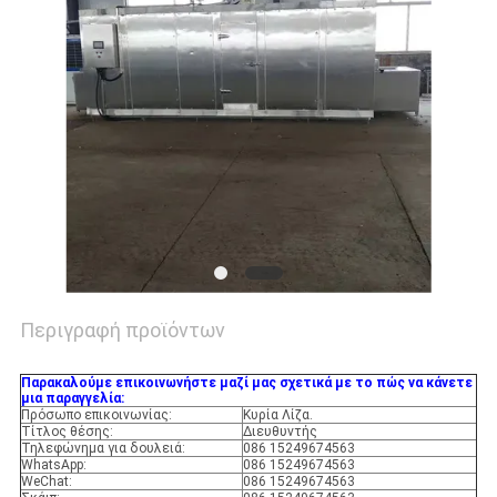
PRIVACY
POLICY
Περιγραφή προϊόντων
Παρακαλούμε επικοινωνήστε μαζί μας σχετικά με το πώς να κάνετε
μια παραγγελία:
Πρόσωπο επικοινωνίας:
Κυρία Λίζα.
Τίτλος θέσης:
Διευθυντής
Τηλεφώνημα για δουλειά:
086 15249674563
WhatsApp:
086 15249674563
WeChat:
086 15249674563