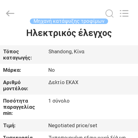
Industrial
Co.,
Ltd..
All
Rights
Μηχανή κατάψυξης τροφίμων
Reserved.
Developed
by
Ηλεκτρικός έλεγχος
ΣΠΊΤΙ
ECER
ΠΡΟΪΌΝΤΑ
Τόπος
Shandong, Κίνα
καταγωγής:
ΠΕΡΊΠΟΥ
Μάρκα:
No
ΕΜΕΊΣ
Αριθμό
Δελτίο ΕΚΑΧ
μοντέλου:
ΓΎΡΟΣ
Ποσότητα
1 σύνολο
παραγγελίας
ΕΡΓΟΣΤΑΣΊΩΝ
min:
Τιμή:
Negotiated price/set
ΠΟΙΟΤΙΚΌΣ
Συσκευασία
Τυποποιημένη εξαγωγική ξύλινη