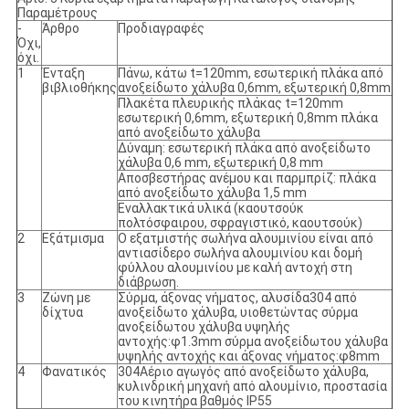
Παραμέτρους
-
Άρθρο
Προδιαγραφές
Όχι,
όχι.
1
Ένταξη
Πάνω, κάτω t=120mm, εσωτερική πλάκα από
βιβλιοθήκης
ανοξείδωτο χάλυβα 0,6mm, εξωτερική 0,8mm
Πλακέτα πλευρικής πλάκας t=120mm
εσωτερική 0,6mm, εξωτερική 0,8mm πλάκα
από ανοξείδωτο χάλυβα
Δύναμη: εσωτερική πλάκα από ανοξείδωτο
χάλυβα 0,6 mm, εξωτερική 0,8 mm
Αποσβεστήρας ανέμου και παρμπρίζ: πλάκα
από ανοξείδωτο χάλυβα 1,5 mm
Εναλλακτικά υλικά (καουτσούκ
πολτόσφαιρου, σφραγιστικό, καουτσούκ)
2
Εξάτμισμα
Ο εξατμιστής σωλήνα αλουμινίου είναι από
αντιασίδερο σωλήνα αλουμινίου και δομή
φύλλου αλουμινίου με καλή αντοχή στη
διάβρωση.
3
Ζώνη με
Σύρμα, άξονας νήματος, αλυσίδα304 από
δίχτυα
ανοξείδωτο χάλυβα, υιοθετώντας σύρμα
ανοξείδωτου χάλυβα υψηλής
αντοχής:φ1.3mm σύρμα ανοξείδωτου χάλυβα
υψηλής αντοχής και άξονας νήματος:φ8mm
4
Φανατικός
304Αέριο αγωγός από ανοξείδωτο χάλυβα,
κυλινδρική μηχανή από αλουμίνιο, προστασία
του κινητήρα βαθμός IP55