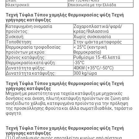
Σκάιπ:
086 15249674563
Ηλεκτρονικό:
Επικοινωνία με την Ελλάδα
Τεχνή Τύφλα Τύπου χαμηλής θερμοκρασίας ψύξη Τεχνή
γρήγορης κατάψυξης
Κατεψυγμένη ονομασία
Ζαχαροπλαστικά/ψαρά/
προϊόντος:
κρέας/θαλασσινά
Συσκευή:
Χωρίς συσκευασία
Τοποθέτηση:
Στην ιμάντα μεταφοράς
Θερμοκρασία τροφοδοσίας
< 25°C (κεντρική
προϊόντων με κρύο:
θερμοκρασία)
Χρόνος κατάψυξης:
Ρυθμίσιμο 15-45 λεπτά
Θερμοκρασία κατά ψύξη:
-35°C
Δυνατότητα ψύξης:
40KW (+35°C/-50°C)
Δυνατότητα κατάψυξης:
300 kg/ώρα
Τεχνή Τύφλα Τύπου χαμηλής θερμοκρασίας ψύξη Τεχνή
γρήγορης κατάψυξης
Μηχανή με ρευστότητα για ταχεία κατάψυξη με μηχανικές
δονήσεις και άνεση, πλωτή κατάψυξη προϊόντων σε ζώνη από
ανοξείδωτο χάλυβα, κατεψυγμένα προϊόντα για την πρόληψη
της προσκόλλησης.Φρούτα και άλλα σωματίδιαΦλέκ, τεράστιο
φαγητό.
Τεχνή Τύφλα Τύπου χαμηλής θερμοκρασίας ψύξη Τεχνή
γρήγορης κατάψυξης
(1) Ο εξοπλισμός αυτός αποτελείται κυρίως από σύστημα