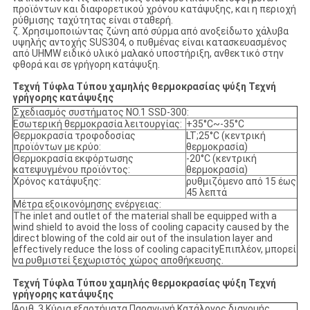
προϊόντων και διαφορετικού χρόνου κατάψυξης, και η περιοχή
ρύθμισης ταχύτητας είναι σταθερή.
ζ. Χρησιμοποιώντας ζώνη από σύρμα από ανοξείδωτο χάλυβα
υψηλής αντοχής SUS304, ο πυθμένας είναι κατασκευασμένος
από UHMW ειδικό υλικό μαλακό υποστήριξη, ανθεκτικό στην
φθορά και σε γρήγορη κατάψυξη.
Τεχνή Τύφλα Τύπου χαμηλής θερμοκρασίας ψύξη Τεχνή
γρήγορης κατάψυξης
Σχεδιασμός συστήματος NO.1 SSD-300:
Εσωτερική θερμοκρασία λειτουργίας:
+35°C~-35°C
Θερμοκρασία τροφοδοσίας
LT;25°C (κεντρική
προϊόντων με κρύο:
θερμοκρασία)
Θερμοκρασία εκφόρτωσης
-20°C (κεντρική
κατεψυγμένου προϊόντος:
θερμοκρασία)
Χρόνος κατάψυξης:
ρυθμιζόμενο από 15 έως
45 λεπτά
Μέτρα εξοικονόμησης ενέργειας:
The inlet and outlet of the material shall be equipped with a
wind shield to avoid the loss of cooling capacity caused by the
direct blowing of the cold air out of the insulation layer and
effectively reduce the loss of cooling capacityΕπιπλέον, μπορεί
να ρυθμιστεί ξεχωριστός χώρος αποθήκευσης.
Τεχνή Τύφλα Τύπου χαμηλής θερμοκρασίας ψύξη Τεχνή
γρήγορης κατάψυξης
Αριθ. 3 Κύρια εξαρτήματα Παραγωγή Κατάλογος διανομής