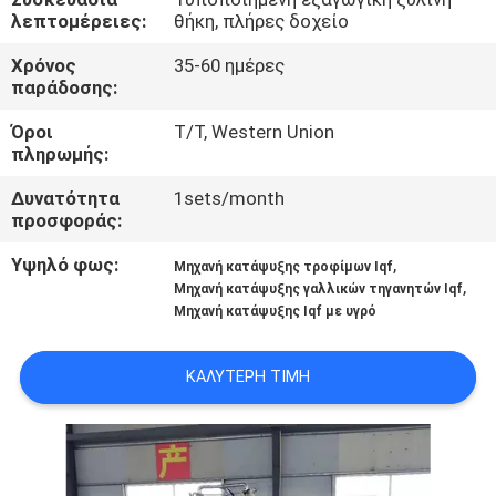
ΈΛΕΓΧΟΣ
λεπτομέρειες:
θήκη, πλήρες δοχείο
Χρόνος
35-60 ημέρες
ΜΑΣ
παράδοσης:
ΕΛΆΤΕ
Όροι
T/T, Western Union
πληρωμής:
ΣΕ
ΕΠΑΦΉ
Δυνατότητα
1sets/month
προσφοράς:
ΜΕ
Υψηλό φως:
,
Μηχανή κατάψυξης τροφίμων Iqf
,
Μηχανή κατάψυξης γαλλικών τηγανητών Iqf
ΕΙΔΉΣΕΙΣ
Μηχανή κατάψυξης Iqf με υγρό
ΠΕΡΙΠΤΏΣΕΙΣ
ΚΑΛΎΤΕΡΗ ΤΙΜΉ
SITEMAP