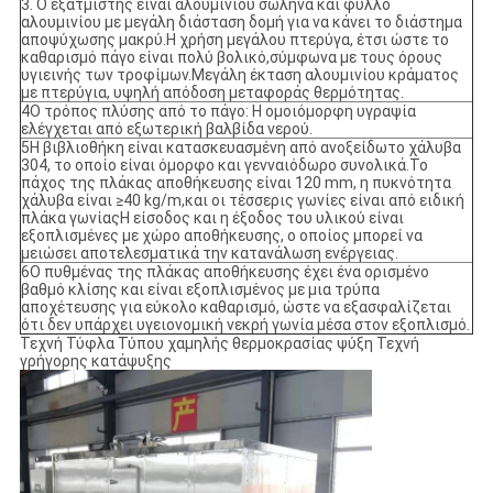
3. Ο εξατμιστής είναι αλουμινίου σωλήνα και φύλλο
αλουμινίου με μεγάλη διάσταση δομή για να κάνει το διάστημα
αποψύχωσης μακρύ.Η χρήση μεγάλου πτερύγα, έτσι ώστε το
καθαρισμό πάγο είναι πολύ βολικό,σύμφωνα με τους όρους
υγιεινής των τροφίμων.Μεγάλη έκταση αλουμινίου κράματος
με πτερύγια, υψηλή απόδοση μεταφοράς θερμότητας.
4Ο τρόπος πλύσης από το πάγο: Η ομοιόμορφη υγραψία
ελέγχεται από εξωτερική βαλβίδα νερού.
5Η βιβλιοθήκη είναι κατασκευασμένη από ανοξείδωτο χάλυβα
304, το οποίο είναι όμορφο και γενναιόδωρο συνολικά.Το
πάχος της πλάκας αποθήκευσης είναι 120 mm, η πυκνότητα
χάλυβα είναι ≥40 kg/m,και οι τέσσερις γωνίες είναι από ειδική
πλάκα γωνίαςΗ είσοδος και η έξοδος του υλικού είναι
εξοπλισμένες με χώρο αποθήκευσης, ο οποίος μπορεί να
μειώσει αποτελεσματικά την κατανάλωση ενέργειας.
6Ο πυθμένας της πλάκας αποθήκευσης έχει ένα ορισμένο
βαθμό κλίσης και είναι εξοπλισμένος με μια τρύπα
αποχέτευσης για εύκολο καθαρισμό, ώστε να εξασφαλίζεται
ότι δεν υπάρχει υγειονομική νεκρή γωνία μέσα στον εξοπλισμό.
Τεχνή Τύφλα Τύπου χαμηλής θερμοκρασίας ψύξη Τεχνή
γρήγορης κατάψυξης