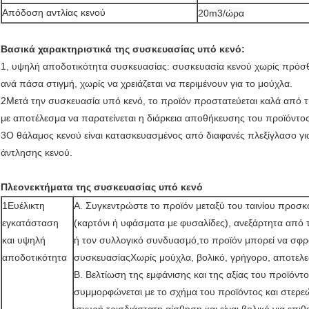
Απόδοση αντλίας κενού
20
m3/ώρα
Βασικά χαρακτηριστικά της συσκευασίας υπό κενό:
1, υψηλή αποδοτικότητα συσκευασίας: συσκευασία κενού χωρίς πρόσ
ανά πάσα στιγμή, χωρίς να χρειάζεται να περιμένουν για το μούχλα.
2Μετά την συσκευασία υπό κενό, το προϊόν προστατεύεται καλά από τη
με αποτέλεσμα να παρατείνεται η διάρκεια αποθήκευσης του προϊόντος
3Ο θάλαμος κενού είναι κατασκευασμένος από διαφανές πλεξίγλασο γι
άντλησης κενού.
Πλεονεκτήματα της συσκευασίας υπό κενό
1Ευέλικτη
Α. Συγκεντρώστε το προϊόν μεταξύ του ταινίου προσ
εγκατάσταση
(καρτόνι ή υφάσματα με φυσαλίδες), ανεξάρτητα από τ
και υψηλή
ή τον συλλογικό συνδυασμό,το προϊόν μπορεί να σφρ
αποδοτικότητα
συσκευασίαςΧωρίς μούχλα, βολικό, γρήγορο, αποτελε
Β. Βελτίωση της εμφάνισης και της αξίας του προϊόντο
συμμορφώνεται με το σχήμα του προϊόντος και στερεώ