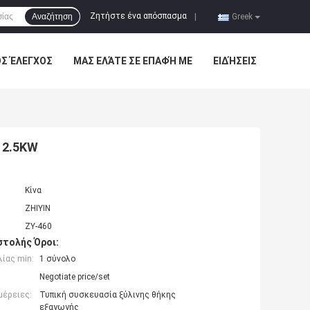
Ζητήστε ένα απόσπασμα
Αναζήτηση
|
Greek
ΌΣ ΈΛΕΓΧΟΣ
ΜΑΣ ΕΛΆΤΕ ΣΕ ΕΠΑΦΉ ΜΕ
ΕΙΔΉΣΕΙΣ
 2.5KW
Κίνα
ZHIYIN
ZY-460
τολής Όροι:
ίας min:
1 σύνολο
Negotiate price/set
μέρειες:
Τυπική συσκευασία ξύλινης θήκης
εξαγωγής