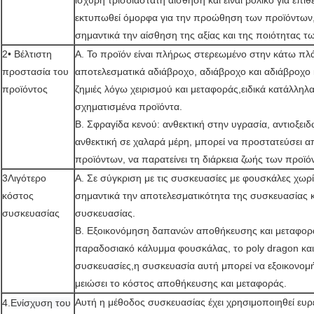
ισχυρή τρισδιάστατη αίσθηση και είναι βολικό για επ
εκτυπωθεί όμορφα για την προώθηση των προϊόντων,
σημαντικά την αίσθηση της αξίας και της ποιότητας τ
2• Βέλτιστη
Α. Το προϊόν είναι πλήρως στερεωμένο στην κάτω πλάκ
προστασία του
αποτελεσματικά αδιάβροχο, αδιάβροχο και αδιάβροχο 
προϊόντος
ζημιές λόγω χειρισμού και μεταφοράς,ειδικά κατάλληλα
σχηματισμένα προϊόντα.
Β. Σφραγίδα κενού: ανθεκτική στην υγρασία, αντιοξειδ
ανθεκτική σε χαλαρά μέρη, μπορεί να προστατεύσει α
προϊόντων, να παρατείνει τη διάρκεια ζωής των προϊό
3Λιγότερο
Α. Σε σύγκριση με τις συσκευασίες με φουσκάλες χωρ
κόστος
σημαντικά την αποτελεσματικότητα της συσκευασίας κα
συσκευασίας
συσκευασίας.
Β. Εξοικονόμηση δαπανών αποθήκευσης και μεταφορά
παραδοσιακό κάλυμμα φουσκάλας, το poly dragon και
συσκευασίες,η συσκευασία αυτή μπορεί να εξοικονομή
μειώσει το κόστος αποθήκευσης και μεταφοράς.
Αυτή η μέθοδος συσκευασίας έχει χρησιμοποιηθεί ευρ
4.
Ενίσχυση του