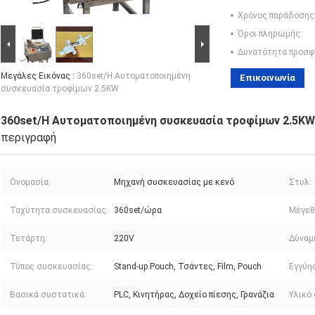
Χρόνος παράδοσης
Όροι πληρωμής:
Δυνατότητα προσφ
Μεγάλες Εικόνας :
360set/H Αυτοματοποιημένη
Επικοινωνία
συσκευασία τροφίμων 2.5KW
360set/H Αυτοματοποιημένη συσκευασία τροφίμων 2.5KW
περιγραφή
Ονομασία:
Μηχανή συσκευασίας με κενό
Στυλ:
Ταχύτητα συσκευασίας:
360set/ώρα
Μέγεθ
Τετάρτη:
220V
Δύναμ
Τύπος συσκευασίας:
Stand-up Pouch, Τσάντες, Film, Pouch
Εγγύη
Βασικά συστατικά:
PLC, Κινητήρας, Δοχείο πίεσης, Γρανάζια
Υλικό