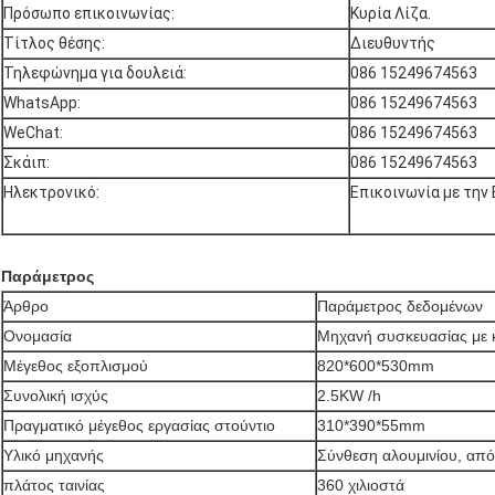
Πρόσωπο επικοινωνίας:
Κυρία Λίζα.
Τίτλος θέσης:
Διευθυντής
Τηλεφώνημα για δουλειά:
086 15249674563
WhatsApp:
086 15249674563
WeChat:
086 15249674563
Σκάιπ:
086 15249674563
Ηλεκτρονικό:
Επικοινωνία με την
Παράμετρος
Άρθρο
Παράμετρος δεδομένων
Ονομασία
Μηχανή συσκευασίας με 
Μέγεθος εξοπλισμού
820*600*530mm
Συνολική ισχύς
2.5KW /h
Πραγματικό μέγεθος εργασίας στούντιο
310*390*55mm
Υλικό μηχανής
Σύνθεση αλουμινίου, από
πλάτος ταινίας
360 χιλιοστά