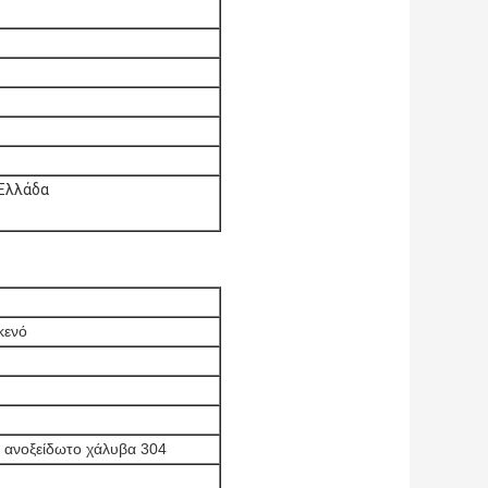
 Ελλάδα
κενό
 ανοξείδωτο χάλυβα 304