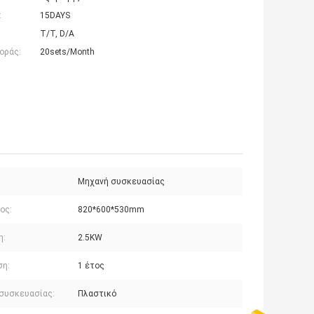
:
15DAYS
T/T, D/A
οράς:
20sets/Month
Μηχανή συσκευασίας
ος:
820*600*530mm
η:
2.5KW
ση:
1 έτος
 συσκευασίας:
Πλαστικό