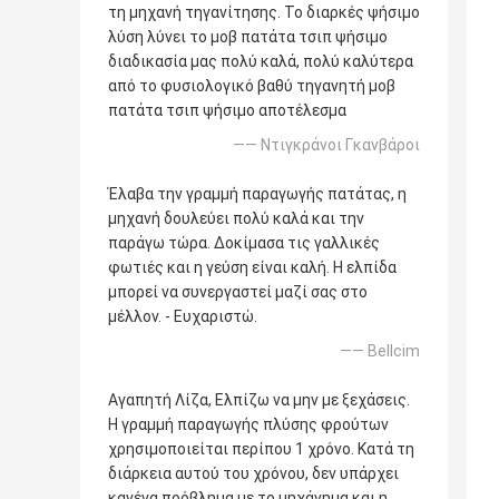
τη μηχανή τηγανίτησης. Το διαρκές ψήσιμο
λύση λύνει το μοβ πατάτα τσιπ ψήσιμο
διαδικασία μας πολύ καλά, πολύ καλύτερα
από το φυσιολογικό βαθύ τηγανητή μοβ
πατάτα τσιπ ψήσιμο αποτέλεσμα
—— Ντιγκράνοι Γκανβάροι
Έλαβα την γραμμή παραγωγής πατάτας, η
μηχανή δουλεύει πολύ καλά και την
παράγω τώρα. Δοκίμασα τις γαλλικές
φωτιές και η γεύση είναι καλή. Η ελπίδα
μπορεί να συνεργαστεί μαζί σας στο
μέλλον. - Ευχαριστώ.
—— Bellcim
Αγαπητή Λίζα, Ελπίζω να μην με ξεχάσεις.
Η γραμμή παραγωγής πλύσης φρούτων
χρησιμοποιείται περίπου 1 χρόνο. Κατά τη
διάρκεια αυτού του χρόνου, δεν υπάρχει
κανένα πρόβλημα με το μηχάνημα και η