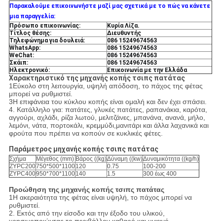
Παρακαλούμε επικοινωνήστε μαζί μας σχετικά με το πώς να κάνετε
μια παραγγελία:
Πρόσωπο επικοινωνίας:
Κυρία Λίζα.
Τίτλος θέσης:
Διευθυντής
Τηλεφώνημα για δουλειά:
086 15249674563
WhatsApp:
086 15249674563
WeChat:
086 15249674563
Σκάιπ:
086 15249674563
Ηλεκτρονικό:
Επικοινωνία με την Ελλάδα
Χαρακτηριστικό της μηχανής κοπής τσιπς πατάτας
1Εύκολο στη λειτουργία, υψηλή απόδοση, το πάχος της φέτας
μπορεί να ρυθμιστεί.
3Η επιφάνεια του κύκλου κοπής είναι ομαλή και δεν έχει σπάσει.
4. Κατάλληλο για: πατάτες, γλυκές πατάτες, ραπανάκια, καρότα,
αγγούρι, αχλάδι, ρίζα λωτού, μελιτζάνες, μπανάνα, ανανά, μήλο,
λεμόνι, νάτα, πορτοκάλι, κρεμμύδι,μανιτάρι και άλλα λαχανικά και
φρούτα που πρέπει να κοπούν σε κυκλικές φέτες.
Παράμετρος μηχανής κοπής τσιπς πατάτας
Σχήμα
Μέγεθος (mm)
Βάρος ((kg)
Δύναμη ((kw)
Δυναμικότητα ((kg/h)
ZYPC200
750*500*1100
120
0.75
100-200
ZYPC400
950*700*1100
140
1.5
300 έως 400
Προώθηση της μηχανής κοπής τσιπς πατάτας
1Η ακεραιότητα της φέτας είναι υψηλή, το πάχος μπορεί να
ρυθμιστεί.
2. Εκτός από την είσοδο και την έξοδο του υλικού,