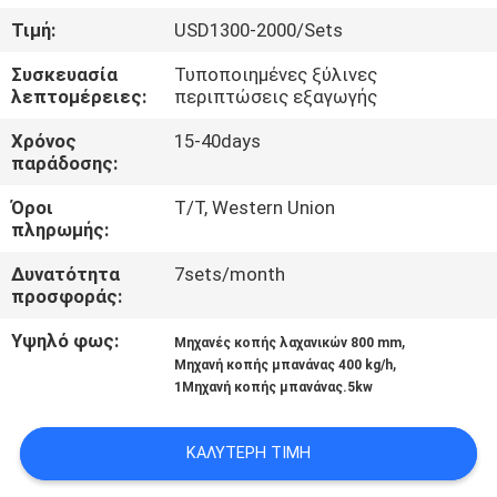
ΈΛΕΓΧΟΣ
Τιμή:
USD1300-2000/Sets
Συσκευασία
Τυποποιημένες ξύλινες
ΜΑΣ
λεπτομέρειες:
περιπτώσεις εξαγωγής
ΕΛΆΤΕ
Χρόνος
15-40days
ΣΕ
παράδοσης:
ΕΠΑΦΉ
Όροι
T/T, Western Union
πληρωμής:
ΜΕ
Δυνατότητα
7sets/month
προσφοράς:
ΕΙΔΉΣΕΙΣ
Υψηλό φως:
,
Μηχανές κοπής λαχανικών 800 mm
,
Μηχανή κοπής μπανάνας 400 kg/h
ΠΕΡΙΠΤΏΣΕΙΣ
1Μηχανή κοπής μπανάνας.5kw
SITEMAP
ΚΑΛΎΤΕΡΗ ΤΙΜΉ