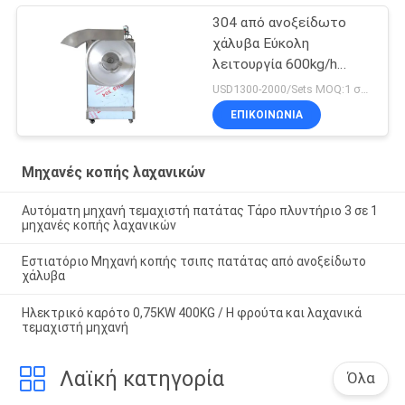
304 από ανοξείδωτο
χάλυβα Εύκολη
λειτουργία 600kg/h
Μηχανή κοπής φιστίκων
USD1300-2000/Sets MOQ:1 σύνολο
κασάβας
ΕΠΙΚΟΙΝΩΝΊΑ
Μηχανές κοπής λαχανικών
Αυτόματη μηχανή τεμαχιστή πατάτας Τάρο πλυντήριο 3 σε 1
μηχανές κοπής λαχανικών
Εστιατόριο Μηχανή κοπής τσιπς πατάτας από ανοξείδωτο
χάλυβα
Ηλεκτρικό καρότο 0,75KW 400KG / H φρούτα και λαχανικά
τεμαχιστή μηχανή
Λαϊκή κατηγορία
Όλα