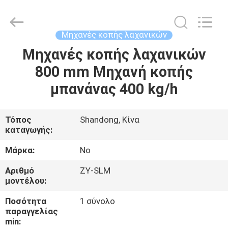
Co.,
Ltd..
All
Rights
Reserved.
Μηχανές κοπής λαχανικών
Developed
by
Μηχανές κοπής λαχανικών
ΣΠΊΤΙ
ECER
800 mm Μηχανή κοπής
ΠΡΟΪΌΝΤΑ
μπανάνας 400 kg/h
ΠΕΡΊΠΟΥ
Τόπος
Shandong, Κίνα
καταγωγής:
ΕΜΕΊΣ
Μάρκα:
No
ΓΎΡΟΣ
Αριθμό
ZY-SLM
μοντέλου:
ΕΡΓΟΣΤΑΣΊΩΝ
Ποσότητα
1 σύνολο
παραγγελίας
ΠΟΙΟΤΙΚΌΣ
min: