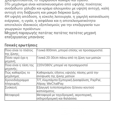
χρησιμοποιώντας το περιβάλλον καθαρό και υγιεινό.
3Το μηχάνημα είναι κατασκευασμένο από υψηλής ποιότητας
ανοξείδωτο χάλυβα και κράμα αλουμινίου με υψηλή αντοχή, καλή
αντοχή στη διάβρωση και μακρά διάρκεια ζωής.
4Η υψηλή απόδοση, η εύκολη λειτουργία, η χαμηλή κατανάλωση
ενέργειας, η υγεία, η ασφάλεια και η αποτελεσματικότητα
αποτελούν ιδανικούς εξοπλισμούς για την επεξεργασία των
γεωργικών προϊόντων.
Μηχανή παραγωγής πατάτας πατάτες πατάτες μηχανή
επεξεργασίας μπανάνας
Γενικές ερωτήσεις
Ποιο είναι το πλάτος
Γενικά 800mm, μπορεί επίσης να προσαρμοστεί.
της ζώνης;
Πόσο νερό έχει η
Γενικά 20-30cm πάνω από τη ζώνη των ματιών
μηχανή;
Ποια είναι η τάση της
220V/380V, μπορεί να προσαρμοστεί
μηχανής;
Πώς καθαρίζεις το
Καθαρισμός ύδατος υψηλής πίεσης μετά την
μηχάνημα;
ανύψωση της ζώνης ματιών
Χρονοδιάγραμμα
Τ/Τ, Αλιμπάμπα Εμπορική Διασφάλιση, PayPal,
πληρωμής:
Alipay, WeChatPay.
Συσκευή:
Εξαγωγή τυποποιημένου ξύλινου κουτιού
καπνίσματος.
Μεταφορά:
Μεταφορά με ταχυδρομική, αεροπορική,
σιδηροδρομική και θαλάσσια.