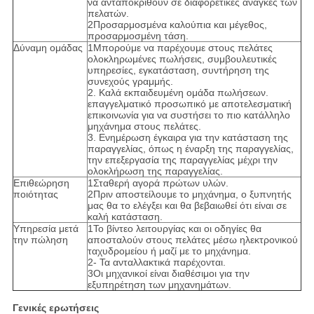
να ανταποκριθούν σε διαφορετικές ανάγκες των
πελατών.
2Προσαρμοσμένα καλούπια και μέγεθος,
προσαρμοσμένη τάση.
Δύναμη ομάδας
1Μπορούμε να παρέχουμε στους πελάτες
ολοκληρωμένες πωλήσεις, συμβουλευτικές
υπηρεσίες, εγκατάσταση, συντήρηση της
συνεχούς γραμμής.
2. Καλά εκπαιδευμένη ομάδα πωλήσεων.
επαγγελματικό προσωπικό με αποτελεσματική
επικοινωνία για να συστήσει το πιο κατάλληλο
μηχάνημα στους πελάτες.
3. Ενημέρωση έγκαιρα για την κατάσταση της
παραγγελίας, όπως η έναρξη της παραγγελίας,
την επεξεργασία της παραγγελίας μέχρι την
ολοκλήρωση της παραγγελίας.
Επιθεώρηση
1Σταθερή αγορά πρώτων υλών.
ποιότητας
2Πριν αποστείλουμε το μηχάνημα, ο ξυπνητής
μας θα το ελέγξει και θα βεβαιωθεί ότι είναι σε
καλή κατάσταση.
Υπηρεσία μετά
1Το βίντεο λειτουργίας και οι οδηγίες θα
την πώληση
αποσταλούν στους πελάτες μέσω ηλεκτρονικού
ταχυδρομείου ή μαζί με το μηχάνημα.
2- Τα ανταλλακτικά παρέχονται.
3Οι μηχανικοί είναι διαθέσιμοι για την
εξυπηρέτηση των μηχανημάτων.
Γενικές ερωτήσεις