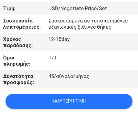
ΈΛΕΓΧΟΣ
Τιμή:
USD/Negotiate Price/Set
Συσκευασία
Συσκευασμένα σε τυποποιημένες
ΜΑΣ
λεπτομέρειες:
εξαγωγικές ξύλινες θήκες
ΕΛΆΤΕ
Χρόνος
12-15day
ΣΕ
παράδοσης:
ΕΠΑΦΉ
Όροι
Τ/Τ
πληρωμής:
ΜΕ
Δυνατότητα
45/σύνολο/μήνας
προσφοράς:
ΕΙΔΉΣΕΙΣ
ΚΑΛΎΤΕΡΗ ΤΙΜΉ
ΠΕΡΙΠΤΏΣΕΙΣ
SITEMAP