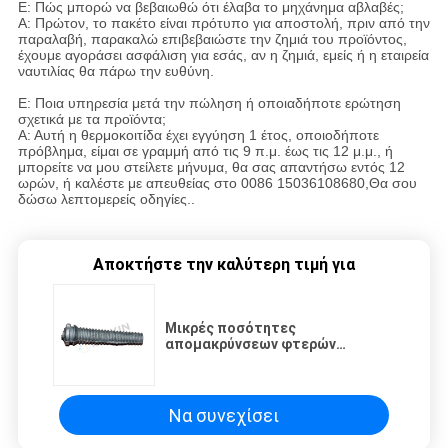
Ε: Πώς μπορώ να βεβαιωθώ ότι έλαβα το μηχάνημα αβλαβές;
Α: Πρώτον, το πακέτο είναι πρότυπο για αποστολή, πριν από την
παραλαβή, παρακαλώ επιβεβαιώστε την ζημιά του προϊόντος,
έχουμε αγοράσει ασφάλιση για εσάς, αν η ζημιά, εμείς ή η εταιρεία
ναυτιλίας θα πάρω την ευθύνη.
Ε: Ποια υπηρεσία μετά την πώληση ή οποιαδήποτε ερώτηση
σχετικά με τα προϊόντα;
Α: Αυτή η θερμοκοιτίδα έχει εγγύηση 1 έτος, οποιοδήποτε
πρόβλημα, είμαι σε γραμμή από τις 9 π.μ. έως τις 12 μ.μ., ή
μπορείτε να μου στείλετε μήνυμα, θα σας απαντήσω εντός 12
ωρών, ή καλέστε με απευθείας στο 0086 15036108680,Θα σου
δώσω λεπτομερείς οδηγίες..
Αποκτήστε την καλύτερη τιμή για
Μικρές ποσότητες
απομακρύνσεων φτερών
πουλερικών
Να συνεχίσει