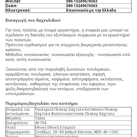
WeChat:
086 15249674563
Σκάιπ:
086 15249674563
Ηλεκτρονικό:
Επικοινωνία με την Ελλάδα
Εισαγωγή του δαχτυλιδιού
Για τους πελάτες με έτοιμα εργαστήρια, η εταιρεία μας μπορεί να
σχεδιάσει τη διάταξη του εξοπλισμού σύμφωνα με τα εργαστήρια
των πελατών.
Πρότυπα σχεδιασμού για τη σύγχρονη βιομηχανία μεταποίησης
κρέατος.
Μέθοδος συσκευασίας: συσκευασία εξαγωγής - συσκευασία υπό
κενό, απλή συσκευασία
Ξεκινώντας από την παραλαβή ζωντανών πουλερικών,
κρεμάζοντας πουλερικά, ηλεκτρο-ανηστίαση, σφαγή,
αποστράγγιση αίματος, καψίματα, αποτριψίματα, εκτοξεύσεις,
εκτοξεύσεις, καθαρισμό της επιφάνειας του σφαγίου, προ-
ψύξη,διαίρεσηΔιαλογή των εντόμων, επεξεργασία των
υποπροϊόντων.
Περιμέτρος
δαχτυλάκι του κοπτήρα
Ονομασία του
Πουλερικά Πλάκερ δάχτυλα Κοτόπουλο Πλάκερ
αντικειμένου
δάχτυλα Φυσικό καουτσούκ Πλάκερ δάχτυλο
Μέγεθος
Τύπος
Σκληρότητα
40-70A
Υλικό
Εθνική Εθνική Εταιρεία
Θερμοκρασία
Συνήθως: 20~50 βαθμοί Κελσίου, NBR:-40~120C
Χρώμα
Μαύρο ή προσαρμοσμένο