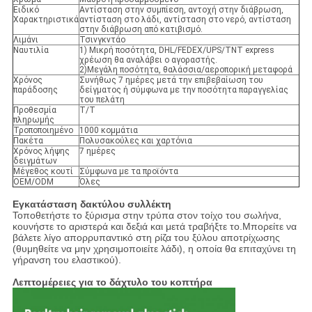
Ειδικό
Αντίσταση στην συμπίεση, αντοχή στην διάβρωση,
Χαρακτηριστικά
αντίσταση στο λάδι, αντίσταση στο νερό, αντίσταση
στην διάβρωση από κατιβισμό.
Λιμάνι
Τσινγκντάο
Ναυτιλία
1) Μικρή ποσότητα, DHL/FEDEX/UPS/TNT express
χρέωση θα αναλάβει ο αγοραστής.
2)Μεγάλη ποσότητα, θαλάσσια/αεροπορική μεταφορά
Χρόνος
Συνήθως 7 ημέρες μετά την επιβεβαίωση του
παράδοσης
δείγματος ή σύμφωνα με την ποσότητα παραγγελίας
του πελάτη
Προθεσμία
Τ/Τ
πληρωμής
Τροποποιημένο
1000 κομμάτια
Πακέτα
Πολυσακούλες και χαρτόνια
Χρόνος λήψης
7 ημέρες
δειγμάτων
Μέγεθος κουτί
Σύμφωνα με τα προϊόντα
OEM/ODM
Όλες
Εγκατάσταση δακτύλου συλλέκτη
Τοποθετήστε το ξύρισμα στην τρύπα στον τοίχο του σωλήνα,
κουνήστε το αριστερά και δεξιά και μετά τραβήξτε το.Μπορείτε να
βάλετε λίγο απορρυπαντικό στη ρίζα του ξύλου αποτρίχωσης
(θυμηθείτε να μην χρησιμοποιείτε λάδι), η οποία θα επιταχύνει τη
γήρανση του ελαστικού).
Λεπτομέρειες για το δάχτυλο του κοπτήρα