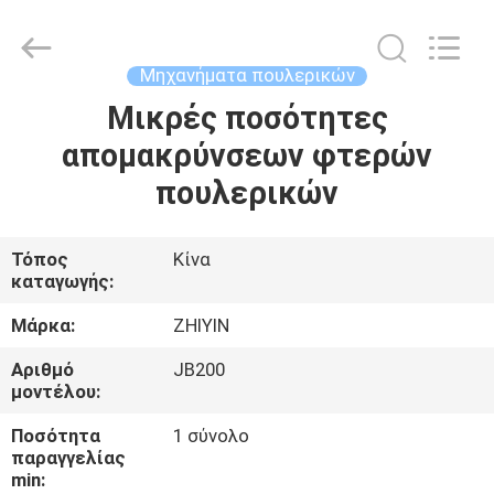
Co.,
Ltd..
All
Rights
Reserved.
Μηχανήματα πουλερικών
Developed
by
ECER
Μικρές ποσότητες
ΣΠΊΤΙ
απομακρύνσεων φτερών
ΠΡΟΪΌΝΤΑ
πουλερικών
ΠΕΡΊΠΟΥ
Τόπος
Κίνα
καταγωγής:
ΕΜΕΊΣ
Μάρκα:
ZHIYIN
ΓΎΡΟΣ
Αριθμό
JB200
μοντέλου:
ΕΡΓΟΣΤΑΣΊΩΝ
Ποσότητα
1 σύνολο
παραγγελίας
ΠΟΙΟΤΙΚΌΣ
min: